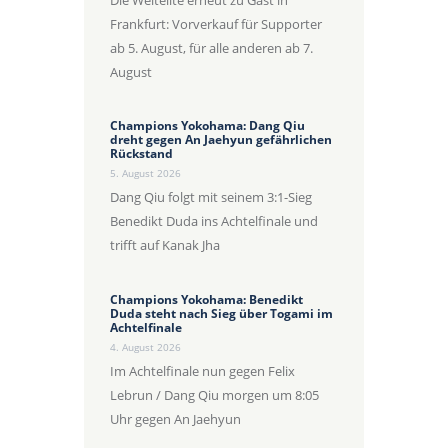
Frankfurt: Vorverkauf für Supporter
ab 5. August, für alle anderen ab 7.
August
Champions Yokohama: Dang Qiu
dreht gegen An Jaehyun gefährlichen
Rückstand
5. August 2026
Dang Qiu folgt mit seinem 3:1-Sieg
Benedikt Duda ins Achtelfinale und
trifft auf Kanak Jha
Champions Yokohama: Benedikt
Duda steht nach Sieg über Togami im
Achtelfinale
4. August 2026
Im Achtelfinale nun gegen Felix
Lebrun / Dang Qiu morgen um 8:05
Uhr gegen An Jaehyun