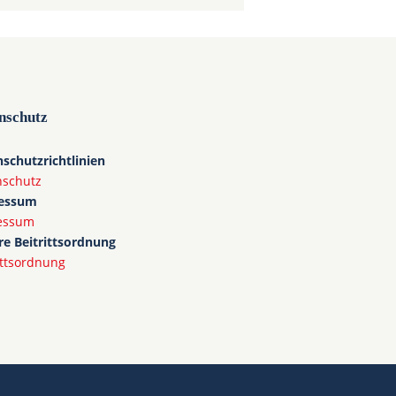
nschutz
schutzrichtlinien
nschutz
essum
essum
e Beitrittsordnung
ittsordnung